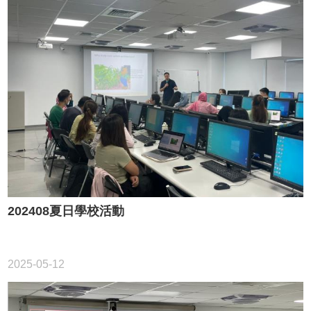
站
導
覽
English
最
新
消
息
關
於
中
心
202408夏日學校活動
教
學
與
研
2025-05-12
究
學