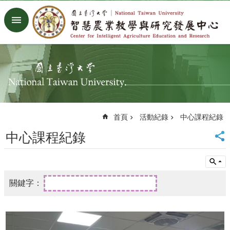
跳到主要內容區塊
進
階
搜
尋
回
首
頁
臺
首頁
活動紀錄
中心課程紀錄
大
首
中心課程紀錄
頁
生
農
學
院
首
頁
網