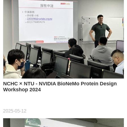
術
活
動
活
動
紀
錄
規
章
與
表
單
NCHC × NTU - NVIDIA BioNeMo Protein Design
聯
Workshop 2024
絡
我
們
2025-05-12