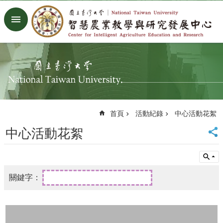
跳到主要內容區塊
進
階
搜
尋
回
首
頁
臺
首頁
活動紀錄
中心活動花絮
大
首
中心活動花絮
頁
生
農
學
院
首
頁
網