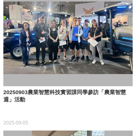
站
導
覽
English
最
新
消
息
關
於
中
心
20250903農業智慧科技實習課同學參訪「農業智慧
教
週」活動
學
與
研
究
2025-09-05
學