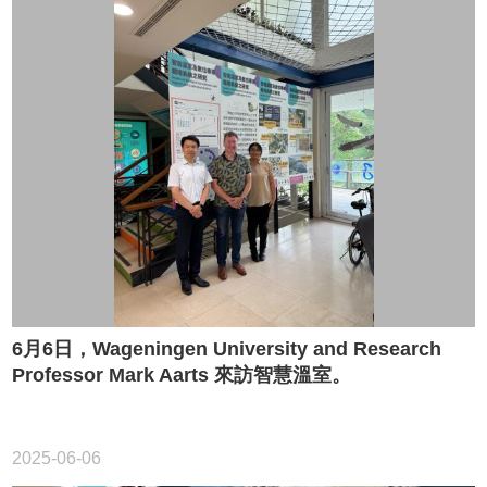
術
活
動
活
動
紀
錄
規
章
與
表
單
聯
6月6日，Wageningen University and Research
絡
Professor Mark Aarts 來訪智慧溫室。
我
們
2025-06-06